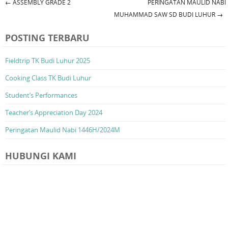
←
ASSEMBLY GRADE 2
PERINGATAN MAULID NABI
Post navigation
MUHAMMAD SAW SD BUDI LUHUR
→
POSTING TERBARU
Fieldtrip TK Budi Luhur 2025
Cooking Class TK Budi Luhur
Student’s Performances
Teacher’s Appreciation Day 2024
Peringatan Maulid Nabi 1446H/2024M
HUBUNGI KAMI
Address
Jalan Raden Saleh No. 999
Karang Tengah, Tangerang, Banten
Phone
: (021) 730-6243