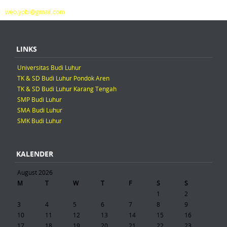
Please email us at
web.ypbl@gmail.com
LINKS
Universitas Budi Luhur
TK & SD Budi Luhur Pondok Aren
TK & SD Budi Luhur Karang Tengah
SMP Budi Luhur
SMA Budi Luhur
SMK Budi Luhur
KALENDER
August 2026
M
T
W
T
F
S
S
1
2
3
4
5
6
7
8
9
10
11
12
13
14
15
16
17
18
19
20
21
22
23